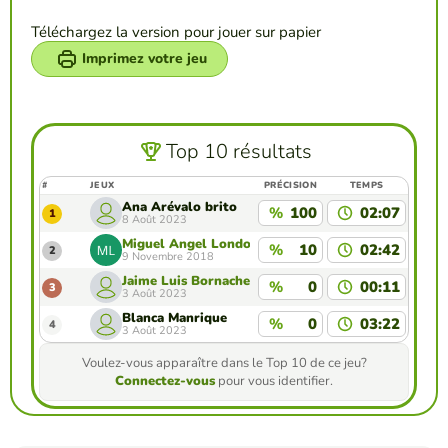
Téléchargez la version pour jouer sur papier
Imprimez votre jeu
Top 10 résultats
#
JEUX
PRÉCISION
TEMPS
Ana Arévalo brito
%
100
02:07
1
8 Août 2023
Miguel Angel Londoño Gomez
%
10
02:42
2
9 Novembre 2018
Jaime Luis Bornachelly Murgas
%
0
00:11
3
3 Août 2023
Blanca Manrique
%
0
03:22
4
3 Août 2023
Voulez-vous apparaître dans le Top 10 de ce jeu?
Connectez-vous
pour vous identifier.