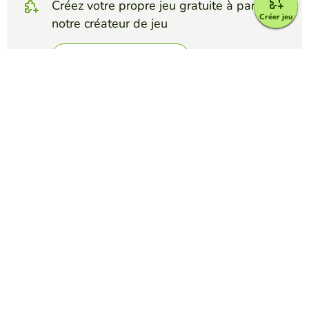
Créez votre propre jeu gratuite à partir de
Créer jeu
notre créateur de jeu
Créez mots croisés
Affrontez vos amis pour voir qui obtient le
meilleur score dans ce jeu
Créer un défi
Top Jeux
Mots Croisés