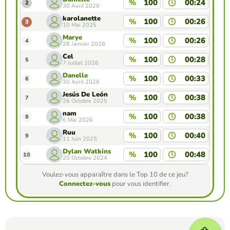
%
100
00:24
2
30 Avril 2026
karolanette
%
100
00:26
3
10 Mai 2025
Marye
%
100
00:26
4
28 Janvier 2026
Cel
%
100
00:28
5
7 Juillet 2026
Danelle
%
100
00:33
6
30 Avril 2026
Jesús De León
%
100
00:38
7
26 Octobre 2025
nam
%
100
00:38
8
6 Mai 2026
Ruu
%
100
00:40
9
11 Juin 2025
Dylan Watkins
%
100
00:48
10
20 Octobre 2024
Voulez-vous apparaître dans le Top 10 de ce jeu?
Connectez-vous
pour vous identifier.