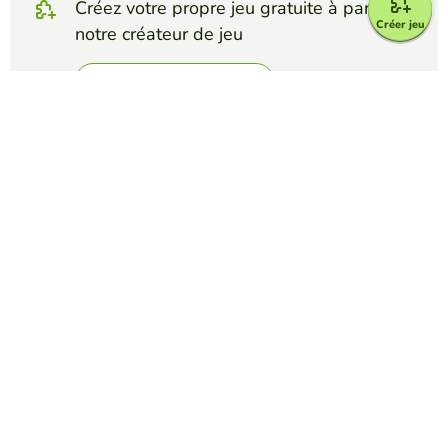
Créez votre propre jeu gratuite à partir de
Créer jeu
notre créateur de jeu
Créez mots croisés
Affrontez vos amis pour voir qui obtient le
meilleur score dans ce jeu
Créer un défi
Top Jeux
Mots Croisés