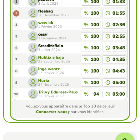
%
100
01:33
2
3 Avril 2024
fleabag
%
100
01:55
3
18 Décembre 2023
wew kk
%
100
02:36
4
1 Février 2026
cesar
%
100
02:55
5
3 Décembre 2024
ScredMcBain
%
100
03:48
6
3 Juillet 2024
Nuklix sibaja
%
100
04:35
7
23 Septembre 2025
inge wantz
%
100
04:43
8
17 Janvier 2026
Nuria
%
100
05:00
9
24 Novembre 2025
Trilvy Edurese-Palolan
%
94
05:00
10
17 Janvier 2017
Voulez-vous apparaître dans le Top 10 de ce jeu?
Connectez-vous
pour vous identifier.