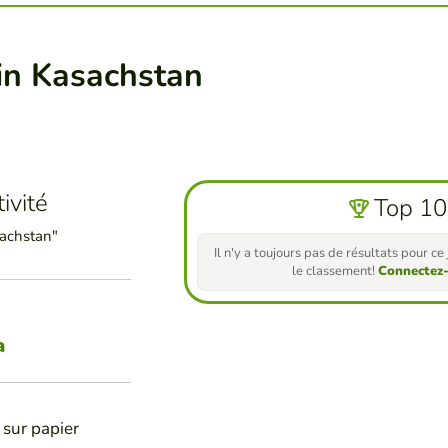
 in Kasachstan
ivité
Top 10
achstan"
Il n'y a toujours pas de résultats pour c
le classement!
Connectez
a
 sur papier