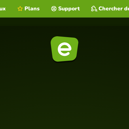
eux
Plans
Support
Chercher d