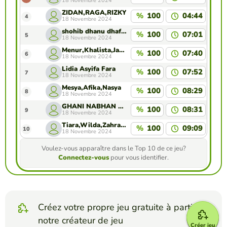
18 Novembre 2024
ZIDAN,RAGA,RIZKY
%
100
04:44
4
18 Novembre 2024
shohib dhanu dhafa.s
%
100
07:01
5
18 Novembre 2024
Menur,Khalista,Jasmine
%
100
07:40
6
18 Novembre 2024
Lidia Asyifa Fara
%
100
07:52
7
18 Novembre 2024
Mesya,Afika,Nasya
%
100
08:29
8
18 Novembre 2024
GHANI NABHAN ASKA
%
100
08:31
9
18 Novembre 2024
Tiara,Wilda,Zahrana
%
100
09:09
10
18 Novembre 2024
Voulez-vous apparaître dans le Top 10 de ce jeu?
Connectez-vous
pour vous identifier.
Créez votre propre jeu gratuite à partir de
notre créateur de jeu
Créer jeu