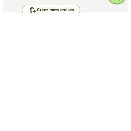
Créez mots croisés
Affrontez vos amis pour voir qui obtient le
meilleur score dans ce jeu
Créer un défi
Top Jeux
Mots Croisés
Taylor Swift Crossword
DIMEROGELIO TRIANA
(9)