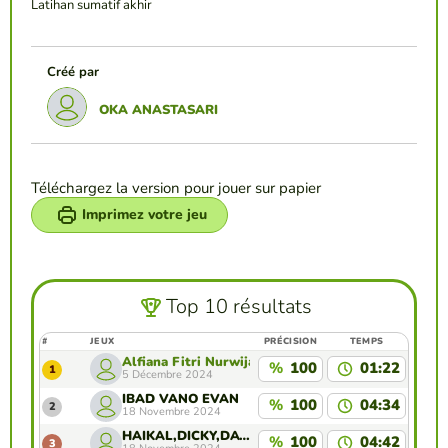
Latihan sumatif akhir
Créé par
OKA ANASTASARI
Téléchargez la version pour jouer sur papier
Imprimez votre jeu
Top 10 résultats
#
JEUX
PRÉCISION
TEMPS
Alfiana Fitri Nurwijayanti
%
100
01:22
1
5 Décembre 2024
IBAD VANO EVAN
%
100
04:34
2
18 Novembre 2024
HAIKAL,DICKY,DAVIN
%
100
04:42
3