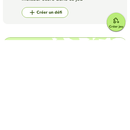
Créer un défi
Créer jeu
Top Jeux
Mots Croisés
Taylor Swift Crossword
DIMEROGELIO TRIANA
(9)
Test your knowledge about the popular singer.
Mots Croisés
Grey's Anatomy crossword
MARIA DEL CARMEN LUNA ESPINOSA
(16)
This is a crossword puzzle in which you have to write the
last name of come characters of Grey's Anatomy