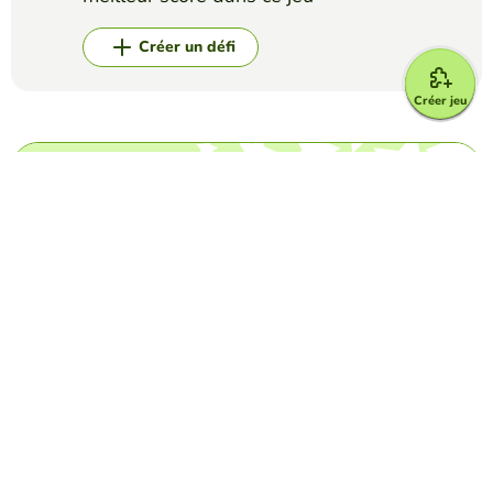
Créer un défi
Créer jeu
Top Jeux
Mots Croisés
Taylor Swift Crossword
DIMEROGELIO TRIANA
(9)
Test your knowledge about the popular singer.
Mots Mêlés
Los Cognados
PATTY BACHMAN
(13)
word search game to find Spanish language cognates