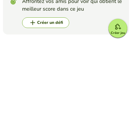
Affrontez vos amis pour voir qui obtient le
meilleur score dans ce jeu
Créer un défi
Créer jeu
Top Jeux
Mots Croisés
IATA Airport Codes I
TRILVY EDURESE-PALOLAN
(5)
Complete the puzzle by decoding the 3-letter airport
codes given.
Mots Mêlés
Los Cognados
PATTY BACHMAN
(13)