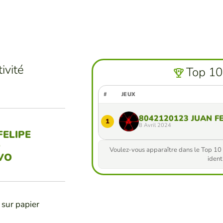
ivité
Top 10
#
JEUX
8042120123 JUAN F
1
8 Avril 2024
FELIPE
O
Voulez-vous apparaître dans le Top 10 
VO
identi
 sur papier