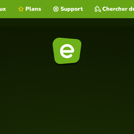
eux
Plans
Support
Chercher d