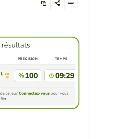
 résultats
PRÉCISION
TEMPS
ELIPE RAMIREZ GIRALDO ESTUDIANTE ACTIVO MAESTR
100
09:29
%
de ce jeu?
Connectez-vous
pour vous
fier.