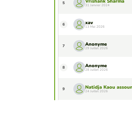
Vrishank Sharma
5
31 Janvier 2024
xav
6
13 Mai 2026
Anonyme
7
29 Juillet 2026
Anonyme
8
28 Juillet 2026
Natidja Kaou assou
9
24 Juillet 2026
jenn
10
5 Août 2026
Voulez-vous apparaître dans le Top 10 