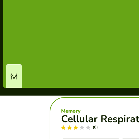
Memory
Cellular Respira
(8)