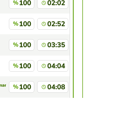
100
02:02
%
100
02:52
%
100
03:35
%
100
04:04
%
mani
100
04:08
%
100
05:48
%
de ce jeu?
Connectez-vous
pour vous