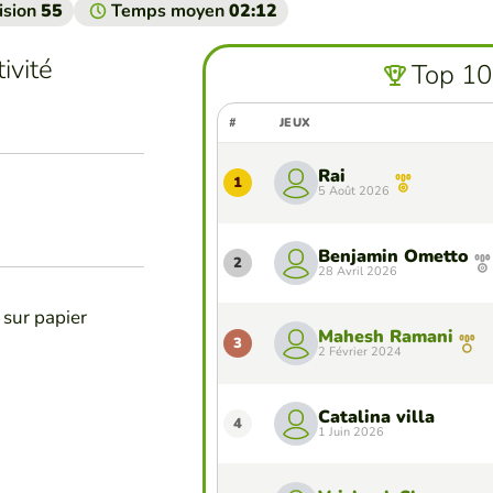
ision
55
Temps moyen
02:12
ivité
Top 10
#
JEUX
Rai
1
5 Août 2026
Benjamin Ometto
2
28 Avril 2026
 sur papier
Mahesh Ramani
3
2 Février 2024
Catalina villa
4
1 Juin 2026