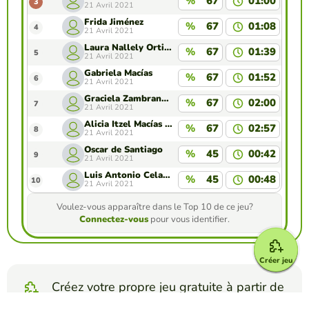
%
67
01:00
3
21 Avril 2021
Frida Jiménez
%
67
01:08
4
21 Avril 2021
Laura Nallely Ortiz Correa
%
67
01:39
5
21 Avril 2021
Gabriela Macías
%
67
01:52
6
21 Avril 2021
Graciela Zambrano Zenteno
%
67
02:00
7
21 Avril 2021
Alicia Itzel Macías Soriano
%
67
02:57
8
21 Avril 2021
Oscar de Santiago
%
45
00:42
9
21 Avril 2021
Luis Antonio Celaya Pérez
%
45
00:48
10
21 Avril 2021
Voulez-vous apparaître dans le Top 10 de ce jeu?
Connectez-vous
pour vous identifier.
Créer jeu
Créez votre propre jeu gratuite à partir de
notre créateur de jeu