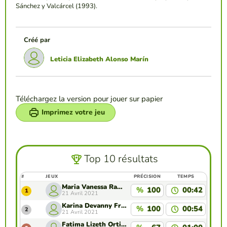
Sánchez y Valcárcel (1993).
Créé par
Leticia Elizabeth Alonso Marín
Téléchargez la version pour jouer sur papier
Imprimez votre jeu
Top 10 résultats
#
JEUX
PRÉCISION
TEMPS
Maria Vanessa Ramos Delgado
%
100
00:42
1
21 Avril 2021
Karina Devanny Frayre Triana
%
100
00:54
2
21 Avril 2021
Fatima Lizeth Ortiz Rodríguez