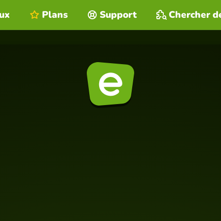
eux
Plans
Support
Chercher d