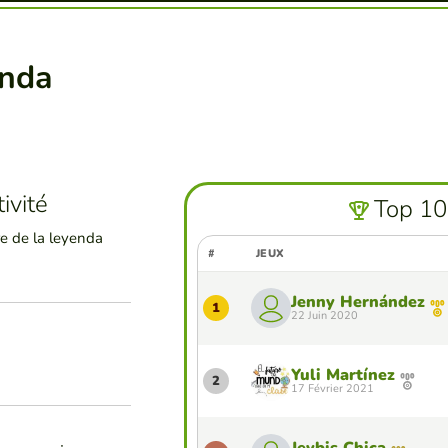
enda
ivité
Top 10
e de la leyenda
#
JEUX
Jenny Hernández
1
22 Juin 2020
Yuli Martínez
2
17 Février 2021
Jeybis Chica