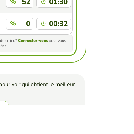
52
01:30
%
0
00:32
%
de ce jeu?
Connectez-vous
pour vous
fier.
our voir qui obtient le meilleur
i