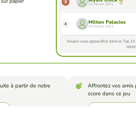
 sur papier
3
25 Février 2021
Milton Palacios
4
25 Février 2021
Voulez-vous apparaître dans le Top 10 
identi
uite à partir de notre
Affrontez vos amis p
score dans ce jeu
s
Créer un déf