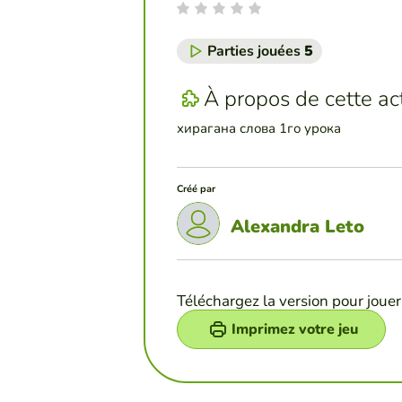
Parties jouées
5
À propos de cette act
хирагана слова 1го урока
Créé par
Alexandra Leto
Téléchargez la version pour jouer
Imprimez votre jeu