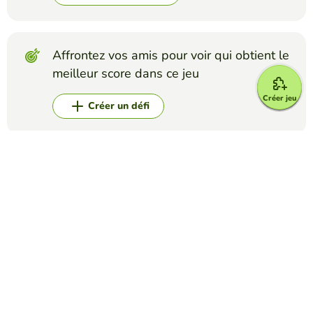
Affrontez vos amis pour voir qui obtient le
meilleur score dans ce jeu
Créer jeu
Créer un défi
Top Jeux
Oui ou Non
Adjective Checker
ERIKA MORENO
(14)
In this game, you will have to determine if the adjective
provided accurately describes the noun. Test your
knowledge of adjectives and see if you can spot the correct
matches!