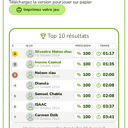
Téléchargez la version pour jouer sur papier
Imprimez votre jeu
Top 10 résultats
#
JEUX
PRÉCISION
TEMPS
Silvestre Matos chuc
%
100
01:17
1
18 Octobre 2024
Ivonne Caamal
%
100
01:35
2
19 Octobre 2024
Nelson ciau
%
100
02:00
3
21 Octobre 2024
Dianela
%
100
02:08
4
20 Octobre 2024
Samuel Chable
%
100
02:08
5
20 Octobre 2024
ISAAC
%
100
03:37
6
22 Octobre 2024
Carmen Dzib
%
100
03:41
7
19 Octobre 2024