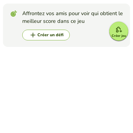
Affrontez vos amis pour voir qui obtient le
meilleur score dans ce jeu
Créer un défi
Créer jeu
Top Jeux
Oui ou Non
Adjective Checker
ERIKA MORENO
(14)
In this game, you will have to determine if the adjective
provided accurately describes the noun. Test your
knowledge of adjectives and see if you can spot the correct
matches!