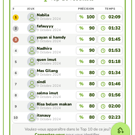
#
JEUX
PRÉCISION
TEMPS
Nabila
%
100
02:09
1
9 Octobre 2024
fafauyyy
%
90
01:32
2
9 Octobre 2024
yayan si hamdy
%
90
01:45
3
9 Octobre 2024
Nadhira
%
90
01:53
4
9 Octobre 2024
quen imut
%
80
01:18
5
9 Octobre 2024
Mas Gilang
%
80
01:34
6
9 Octobre 2024
sindi
%
80
01:46
7
9 Octobre 2024
salma imut
%
80
01:56
8
9 Octobre 2024
Risa belum makan
%
80
02:00
9
9 Octobre 2024
itsnauy
%
80
02:23
10
9 Octobre 2024
Voulez-vous apparaître dans le Top 10 de ce jeu?
Connectez-vous
pour vous identifier.