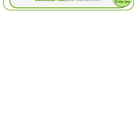
Créer jeu
Créez votre propre jeu gratuite à partir de
notre créateur de jeu
Créez froggy jumps
Affrontez vos amis pour voir qui obtient le
meilleur score dans ce jeu
Créer un défi