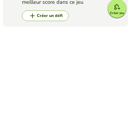
meilleur score dans ce jeu
Créer jeu
Créer un défi
Top Jeux
Video Quiz
Music genres
SOLE RIILLO
(9)
Listen to the music and say what genre it is
Video Quiz
Why do cats "knead"?
EDUCAPLAY EDUCATIONAL RESOURCES
(59)
Discover the causes that explain why cats "make cookies".