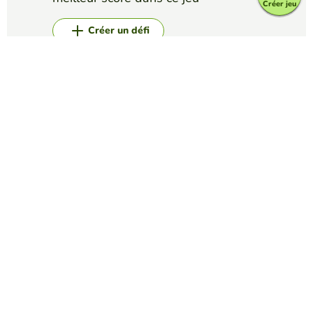
Créer jeu
Créer un défi
Top Jeux
Mots Mêlés
Science Lab Equipment Word Search
MATTHEW LOUIS CARANDANG
(22)
Find laboratory tools used in scientific experiments.
Mots Mêlés
Five Nights at Freddy's names
AMERICUS HULLET
(21)
If you know what Five Nights at Freddys is then hopefully
this will be easier for you but if your dont,, Good luck