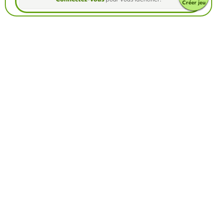
Créer jeu
Créez votre propre jeu gratuite à partir de
notre créateur de jeu
Créez froggy jumps
Affrontez vos amis pour voir qui obtient le
meilleur score dans ce jeu
Créer un défi