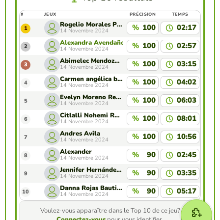
#
JEUX
PRÉCISION
TEMPS
Rogelio Morales Pérez
%
100
02:17
1
14 Novembre 2024
Alexandra Avendaño Muñoz
%
100
02:57
2
14 Novembre 2024
Abimelec Mendoza rojas
%
100
03:15
3
14 Novembre 2024
Carmen angélica bautista lagunas
%
100
04:02
4
14 Novembre 2024
Evelyn Moreno Reyes
%
100
06:03
5
14 Novembre 2024
Citlalli Nohemi Reyes Rmz.
%
100
08:01
6
14 Novembre 2024
Andres Ávila
%
100
10:56
7
14 Novembre 2024
Alexander
%
90
02:45
8
14 Novembre 2024
Jennifer Hernández Bravo
%
90
03:35
9
14 Novembre 2024
Danna Rojas Bautista
%
90
05:17
10
14 Novembre 2024
Voulez-vous apparaître dans le Top 10 de ce jeu?
Connectez-vous
pour vous identifier.