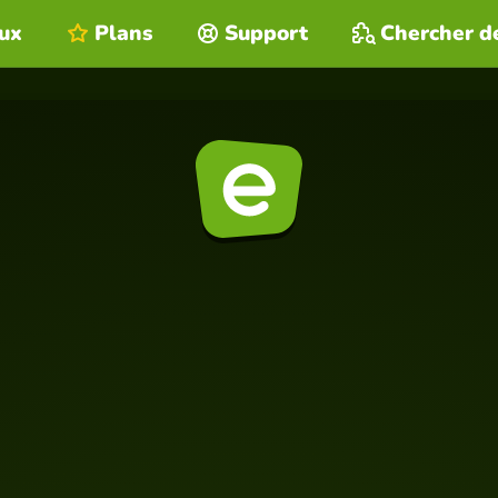
eux
Plans
Support
Chercher d