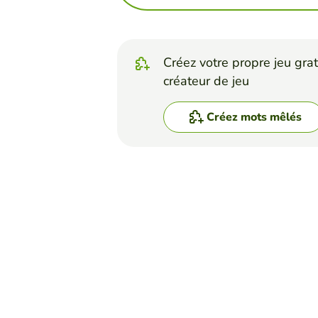
Créez votre propre jeu grat
créateur de jeu
Créez mots mêlés
Top Jeux
Mots Mêlés
Biomolecules Word Se
ERICA DOMINGUEZ
(16)