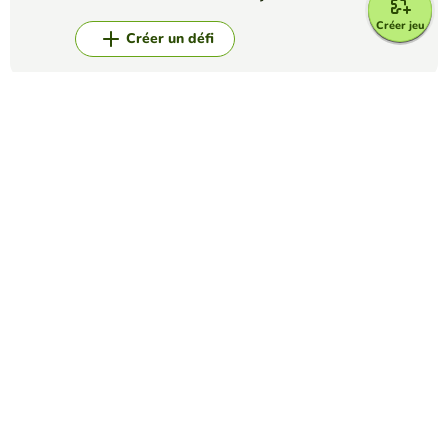
Créer jeu
Créer un défi
Top Jeux
Compléter
COMPLETE THE LYRICS OF SONG
LOREN RAMOS
(48)
Complete the lyrics of the song with the words that appear
on the right side
Compléter
The Preamble
NICKOLAS WANAMAKER
(68)
Fill in the blanks to complete the Preamble.