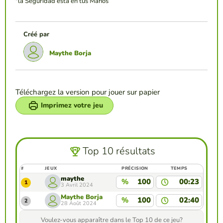
"la Seguridad esta en tus Manos”
Créé par
Maythe Borja
Téléchargez la version pour jouer sur papier
Imprimez votre jeu
Top 10 résultats
#
JEUX
PRÉCISION
TEMPS
maythe
%
100
00:23
1
3 Avril 2024
Maythe Borja
%
100
02:40
2
28 Août 2024
Voulez-vous apparaître dans le Top 10 de ce jeu?