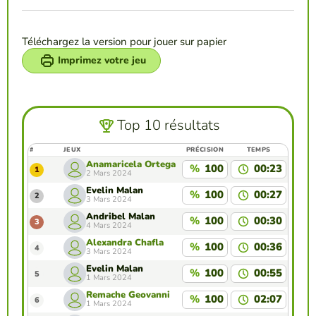
Téléchargez la version pour jouer sur papier
Imprimez votre jeu
Top 10 résultats
#
JEUX
PRÉCISION
TEMPS
Anamaricela Ortega
%
100
00:23
1
2 Mars 2024
Evelin Malan
%
100
00:27
2
3 Mars 2024
Andribel Malan
%
100
00:30
3
4 Mars 2024
Alexandra Chafla
%
100
00:36
4
3 Mars 2024
Evelin Malan
%
100
00:55
5
1 Mars 2024
Remache Geovanni
%
100
02:07
6
1 Mars 2024