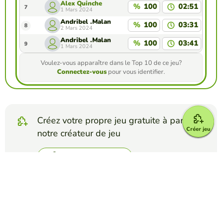
Alex Quinche
%
100
02:51
7
1 Mars 2024
Andribel .Malan
%
100
03:31
8
2 Mars 2024
Andribel .Malan
%
100
03:41
9
1 Mars 2024
Voulez-vous apparaître dans le Top 10 de ce jeu?
Connectez-vous
pour vous identifier.
Créez votre propre jeu gratuite à partir de
Créer jeu
notre créateur de jeu
Créez mots mêlés
Affrontez vos amis pour voir qui obtient le
meilleur score dans ce jeu