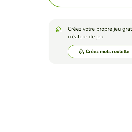
Créez votre propre jeu grat
créateur de jeu
Créez mots roulette
Top Jeux
Mots Roulette
WORD GAME: A TO Z
WILMER MAURICIO DELGADILLO A
(26)