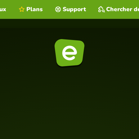
eux
Plans
Support
Chercher d