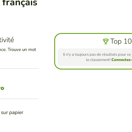
 français
ivité
Top 10
ance. Trouve un mot
Il n'y a toujours pas de résultats pour c
le classement!
Connectez
ro
 sur papier