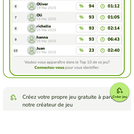
Oliver
%
94
01:12
6
19 Mai 2025
Oli
%
93
01:05
7
19 Mai 2025
richelle
%
93
02:14
8
25 Mai 2025
hanna
%
93
06:43
9
25 Mai 2025
Juan
%
23
02:40
10
23 Mai 2025
Voulez-vous apparaître dans le Top 10 de ce jeu?
Connectez-vous
pour vous identifier.
Créez votre propre jeu gratuite à partir de
Créer jeu
notre créateur de jeu
Créez relier colonnes