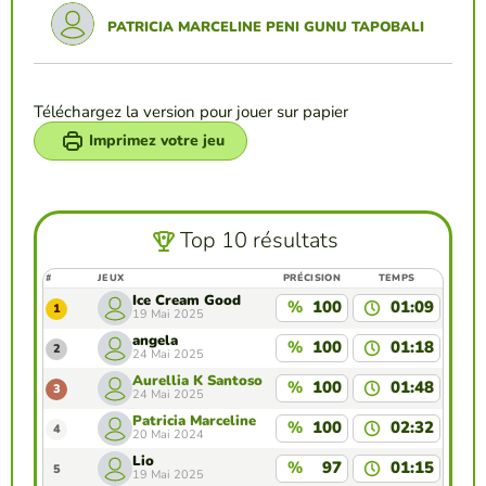
PATRICIA MARCELINE PENI GUNU TAPOBALI
Téléchargez la version pour jouer sur papier
Imprimez votre jeu
Top 10 résultats
#
JEUX
PRÉCISION
TEMPS
Ice Cream Good
%
100
01:09
1
19 Mai 2025
angela
%
100
01:18
2
24 Mai 2025
Aurellia K Santoso
%
100
01:48
3
24 Mai 2025
Patricia Marceline
%
100
02:32
4
20 Mai 2024
Lio
%
97
01:15
5
19 Mai 2025