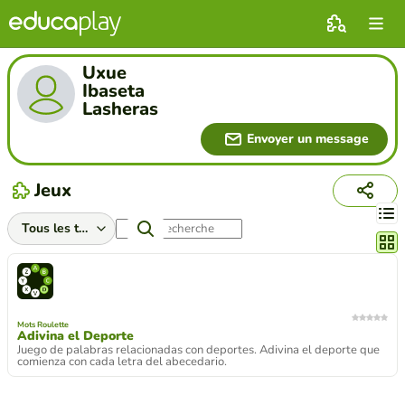
Uxue
Ibaseta
Lasheras
Envoyer un message
Jeux
Chang
Mots Roulette
Adivina el Deporte
Juego de palabras relacionadas con deportes. Adivina el deporte que
comienza con cada letra del abecedario.