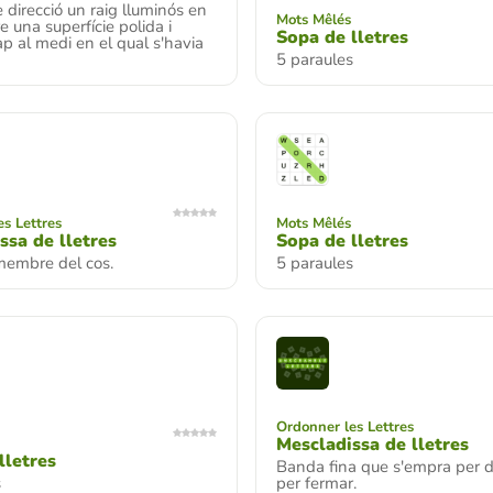
 direcció un raig lluminós en
Mots Mêlés
e una superfície polida i
Sopa de lletres
ap al medi en el qual s'havia
5 paraules
s Lettres
Mots Mêlés
ssa de lletres
Sopa de lletres
membre del cos.
5 paraules
Ordonner les Lettres
Mescladissa de lletres
lletres
Banda fina que s'empra per d
s
per fermar.