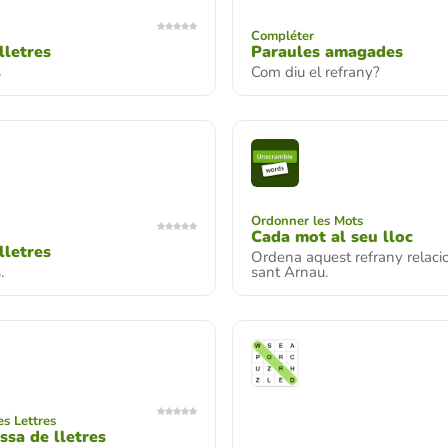
Compléter
lletres
Paraules amagades
s
Com diu el refrany?
Ordonner les Mots
Cada mot al seu lloc
lletres
Ordena aquest refrany relac
.
sant Arnau.
s Lettres
ssa de lletres