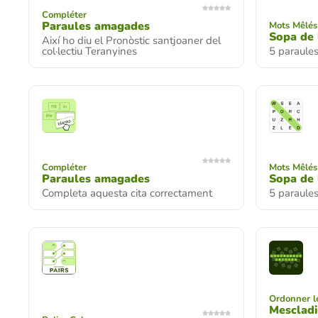
Compléter
Paraules amagades
Mots Mêlés
Sopa de 
Així ho diu el Pronòstic santjoaner del
col·lectiu Teranyines
5 paraule
Compléter
Mots Mêlés
Paraules amagades
Sopa de 
Completa aquesta cita correctament
5 paraules
Ordonner le
Mescladi