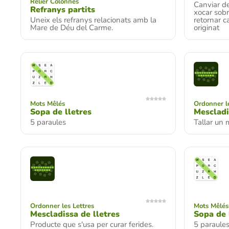
Relier Colonnes
Canviar de
Refranys partits
xocar sobr
Uneix els refranys relacionats amb la
retornar c
Mare de Déu del Carme.
originat
Mots Mêlés
Ordonner le
Sopa de lletres
Mescladi
5 paraules
Tallar un 
Ordonner les Lettres
Mots Mêlés
Mescladissa de lletres
Sopa de 
Producte que s'usa per curar ferides.
5 paraule