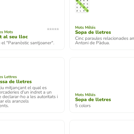
Mots Mêlés
Sopa de lletres
es Mots
 al seu lloc
Cinc paraules relacionades a
u el "Paranòstic santjoaner".
Antoni de Pàdua.
s Lettres
ssa de lletres
tiu mitjançant el qual es
rcaderies d'un indret a un
Mots Mêlés
 declarar-ho a les autoritats i
Sopa de lletres
r els aranzels
ents.
5 colors