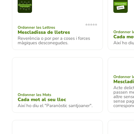
Ordonner les Lettres
Mescladissa de lletres
Ordonner l
Cada mot
Reverència o por per a coses i forces
màgiques desconegudes.
Així ho di
Ordonner le
Mescladi
Acte delic
passen me
Ordonner les Mots
altre sense
Cada mot al seu lloc
sense paga
Així ho diu el "Paranòstic santjoaner".
correspon