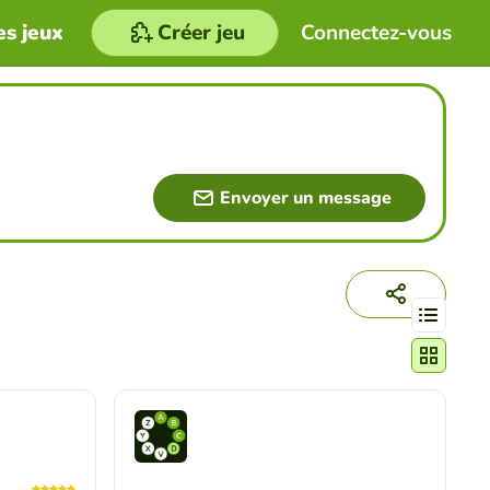
es jeux
Créer jeu
Connectez-vous
Envoyer un message
Changer le