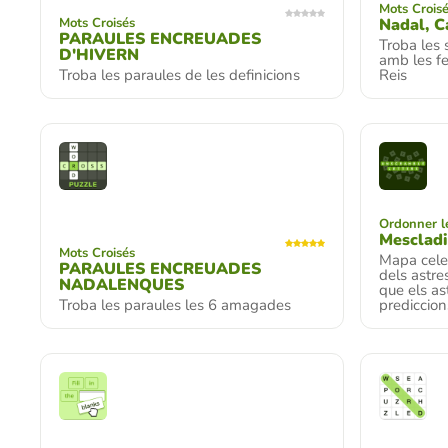
Mots Crois
Mots Croisés
Nadal, C
PARAULES ENCREUADES
Troba les 
D'HIVERN
amb les fe
Troba les paraules de les definicions
Reis
Ordonner le
Mescladi
Mots Croisés
Mapa celes
PARAULES ENCREUADES
dels astr
NADALENQUES
que els ast
Troba les paraules les 6 amagades
prediccions