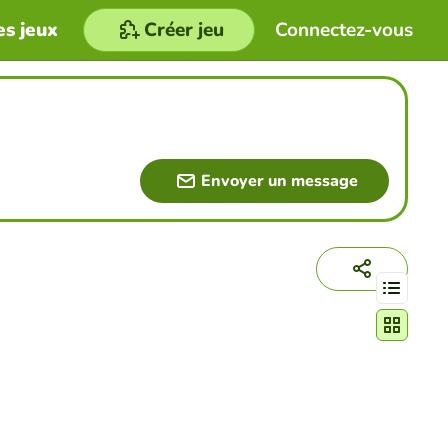
es jeux
Créer jeu
Connectez-vous
Envoyer un message
Changer le