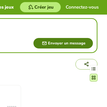
es jeux
Créer jeu
Connectez-vous
Envoyer un message
Changer le