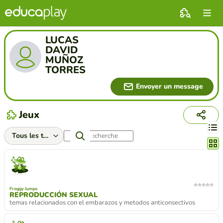
LUCAS
DAVID
MUÑOZ
TORRES
Envoyer un message
Jeux
Chang
Froggy Jumps
REPRODUCCIÓN SEXUAL
temas relacionados con el embarazos y metodos anticonsectivos