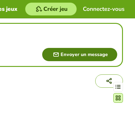
es jeux
Créer jeu
Connectez-vous
Envoyer un message
Changer le