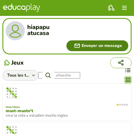
hiapapu
atucasa
Envoyer un message
Jeux
Chang
Mots Mêlés
must-mustn't
viva la vida y estudien mucho ingles