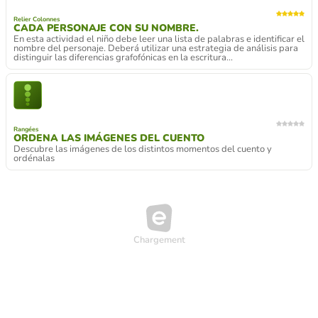
Relier Colonnes
CADA PERSONAJE CON SU NOMBRE.
En esta actividad el niño debe leer una lista de palabras e identificar el
nombre del personaje. Deberá utilizar una estrategia de análisis para
distinguir las diferencias grafofónicas en la escritura...
Rangées
ORDENA LAS IMÁGENES DEL CUENTO
Descubre las imágenes de los distintos momentos del cuento y
ordénalas
Devinette
¿QUÉ PERSONAJE DEL CUENTO ES?
LEE LAS PISTAS Y DESCUBRE QUE PERSONAJE DEL CUENTO "EL
ESTOFADO DEL LOBO" DE KEIKO KASZA ES.
Relier Colonnes
CADA PERSONAJE CON SU NOMBRE
LEE Y UNE CADA PERSONAJE DEL CUENTO CON SU NOMBRE.