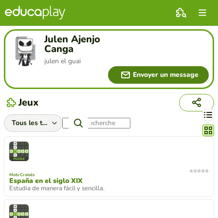
Julen Ajenjo
Canga
julen el guai
Envoyer un message
Jeux
Chang
Mots Croisés
España en el siglo XIX
Estudia de manera fácil y sencilla.