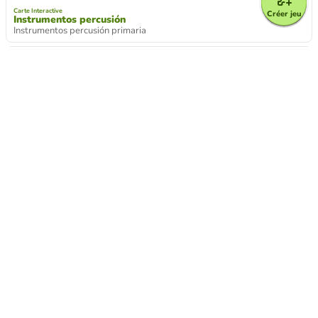
Carte Interactive
Créer jeu
Instrumentos percusión
Instrumentos percusión primaria
Test
Palomita 25 palabras
Repaso de terminos
Mots Croisés
Repaso compositores
Actividad repaso varios autores
Test
¿Qué compás suena?
Actividades para averiguar los ritmos