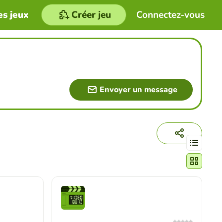
es jeux
Créer jeu
Connectez-vous
Envoyer un message
Changer le