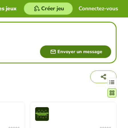
es jeux
Créer jeu
Connectez-vous
Envoyer un message
Changer le