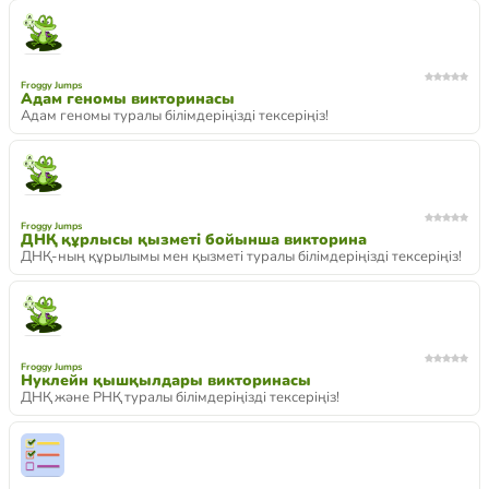
Froggy Jumps
Адам геномы викторинасы
Адам геномы туралы білімдеріңізді тексеріңіз!
Froggy Jumps
ДНҚ құрлысы қызметі бойынша викторина
ДНҚ-ның құрылымы мен қызметі туралы білімдеріңізді тексеріңіз!
Froggy Jumps
Нуклейн қышқылдары викторинасы
ДНҚ және РНҚ туралы білімдеріңізді тексеріңіз!