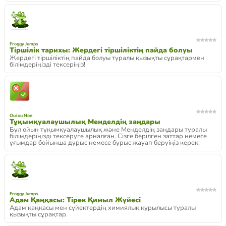
Froggy Jumps
Тіршілік тарихы: Жердегі тіршіліктің пайда болуы
Жердегі тіршіліктің пайда болуы туралы қызықты сұрақтармен
білімдеріңізді тексеріңіз!
Oui ou Non
Тұқымқуалаушылық Менделдің заңдары
Бұл ойын тұқымқуалаушылық және Менделдің заңдары туралы
білімдеріңізді тексеруге арналған. Сізге берілген заттар немесе
ұғымдар бойынша дұрыс немесе бұрыс жауап беруіңіз керек.
Froggy Jumps
Адам Қаңқасы: Тірек Қимыл Жүйесі
Адам қаңқасы мен сүйектердің химиялық құрылысы туралы
қызықты сұрақтар.