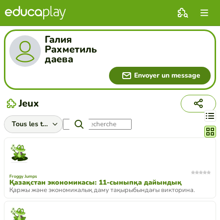
Галия
Рахметиль
даева
Envoyer un message
Jeux
Chang
Froggy Jumps
Қазақстан экономикасы: 11-сыныпқа дайындық
Қаржы және экономикалық даму тақырыбындағы викторина.