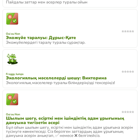
Пайдалы заттар мен әсерлер туралы ойын
Oui ou Non
Экожүйе таралуы: Дұрыс-Қате
Экожүйелердегі таралу туралы сұрақтар.
Froggy Jumps
Экологиялық мәселелерді шешу: Викторина
Экологиялық мәселелер туралы білімдеріңізді тексеріңіз!
Oui ou Non
Шылым шегу, есірткі мен ішімдіктің адам ұрығының
дамуына тигізетін әсері
Бұл ойын шылым шегу, есірткі мен ішімдіктің адам ұрығына әсерін
түсінуге көмектеседі. Сіз берілген заттардың адам ұрығының
дамуына әсерін анықтап, ✅ немесе ❌ белгілейсіз.