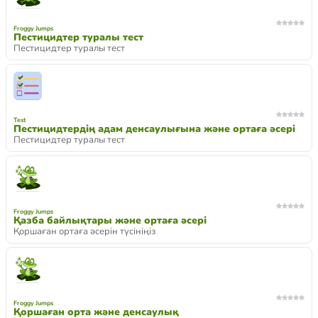
Froggy Jumps
Пестицидтер туралы тест
Пестицидтер туралы тест
Test
Пестицидтердің адам денсаулығына және ортаға әсері
Пестицидтер туралы тест
Froggy Jumps
Қазба байлықтары және ортаға әсері
Қоршаған ортаға әсерін түсініңіз
Froggy Jumps
Қоршаған орта және денсаулық