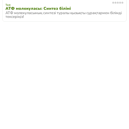
Test
АТФ молекуласы: Синтез білімі
АТФ молекуласының синтезі туралы қызықты сұрақтармен білімді
тексеріңіз!