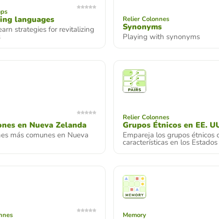
mps
zing languages
Relier Colonnes
Synonyms
arn strategies for revitalizing
s
Playing with synonyms
Relier Colonnes
ones en Nueva Zelanda
Grupos Étnicos en EE. U
nes más comunes en Nueva
Empareja los grupos étnicos 
características en los Estados
onnes
Memory