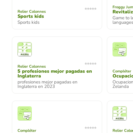
Froggy Ju
Revitali
Relier Colonnes
Sports kids
Game to le
Sports kids
language
Relier Colonnes
5 profesiones mejor pagadas en
Compléter
Inglaterra
Ocupaci
profesiones mejor pagadas en
Ocupacio
Inglaterra en 2023
Zelanda
Compléter
Relier Col