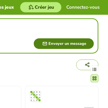
es jeux
Créer jeu
Connectez-vous
Envoyer un message
Changer le