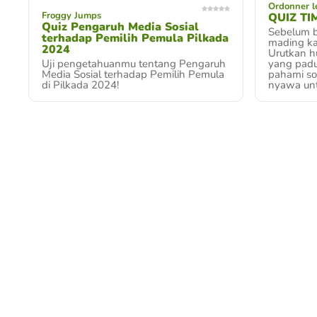
Ordonner le
Froggy Jumps
QUIZ TI
Quiz Pengaruh Media Sosial
Sebelum b
terhadap Pemilih Pemula Pilkada
mading ka
2024
Urutkan h
Uji pengetahuanmu tentang Pengaruh
yang padu
Media Sosial terhadap Pemilih Pemula
pahami soa
di Pilkada 2024!
nyawa unt