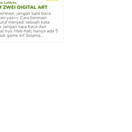
s Lettres
M ZWEI DIGITAL ART
ermain, jangan lupa baca
mi yaa>< Cara bermain:
uruf menjadi sebuah kata
. Jangan lupa baca dan
l nya. Hati-hati, hanya ada 5
uk game ini! Selama...