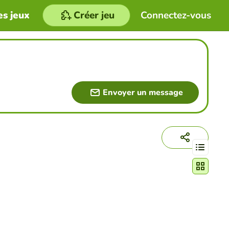
es jeux
Créer jeu
Connectez-vous
Envoyer un message
Changer le