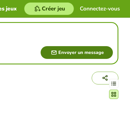
es jeux
Créer jeu
Connectez-vous
Envoyer un message
Changer le