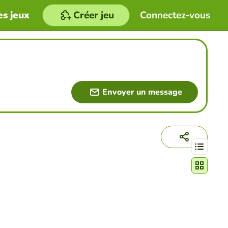
es jeux
Créer jeu
Connectez-vous
Envoyer un message
Changer le