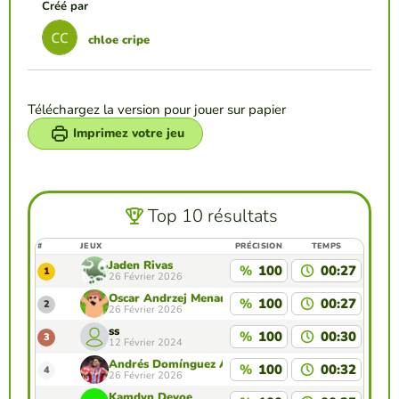
Créé par
chloe cripe
Téléchargez la version pour jouer sur papier
Imprimez votre jeu
Top 10 résultats
#
JEUX
PRÉCISION
TEMPS
Jaden Rivas
%
100
00:27
1
26 Février 2026
Óscar Andrzej Menard
%
100
00:27
2
26 Février 2026
ss
%
100
00:30
3
12 Février 2024
Andrés Domínguez Aparicio
%
100
00:32
4
26 Février 2026
Kamdyn Devoe