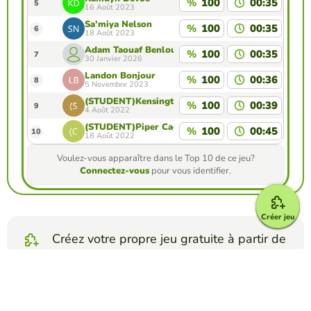
%
100
00:35
5
16 Août 2023
Sa'miya Nelson
%
100
00:35
6
18 Août 2023
Adam Taouaf Benloukilia
%
100
00:35
7
30 Janvier 2026
Landon Bonjour
%
100
00:36
8
5 Novembre 2023
(STUDENT)Kensington Scott
%
100
00:39
9
4 Août 2022
(STUDENT)Piper Cagle
%
100
00:45
10
18 Août 2022
Voulez-vous apparaître dans le Top 10 de ce jeu?
Connectez-vous
pour vous identifier.
Créer jeu
Créez votre propre jeu gratuite à partir de
notre créateur de jeu
Créez carte interactive