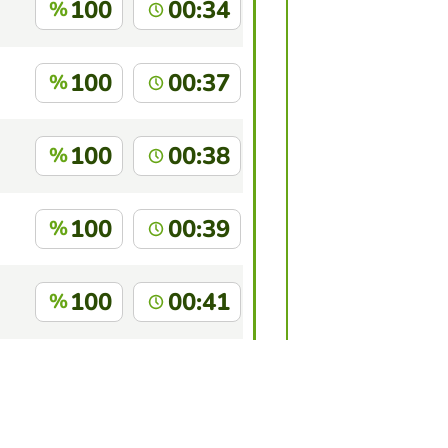
100
00:34
%
100
00:37
%
100
00:38
%
100
00:39
%
100
00:41
%
100
00:45
%
de ce jeu?
Connectez-vous
pour vous