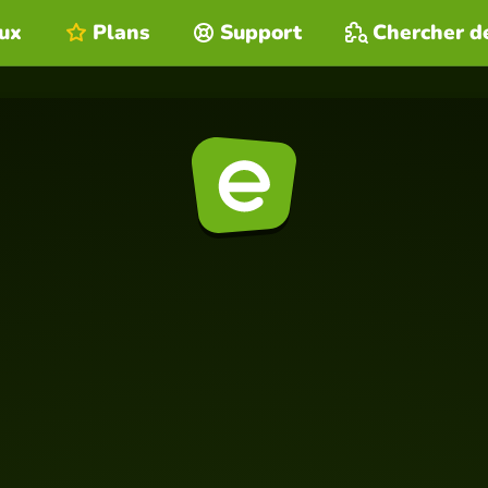
eux
Plans
Support
Chercher d