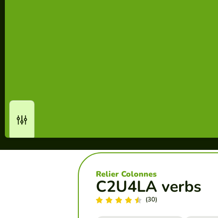
Relier Colonnes
C2U4LA verbs
(30)