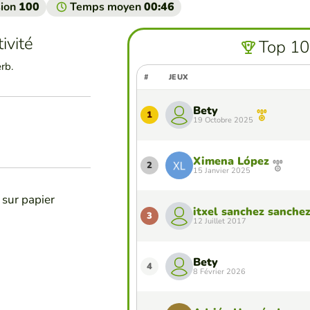
sion
100
Temps moyen
00:46
ivité
Top 10
rb.
#
JEUX
Bety
1
19 Octobre 2025
Ximena López
2
15 Janvier 2025
 sur papier
itxel sanchez sanche
3
12 Juillet 2017
Bety
4
8 Février 2026