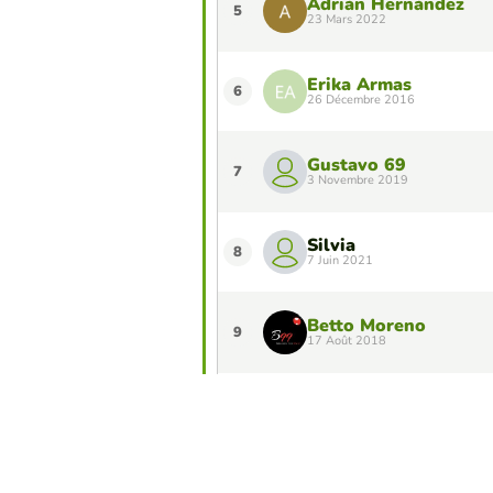
Adrián Hernández
5
23 Mars 2022
Erika Armas
6
26 Décembre 2016
Gustavo 69
7
3 Novembre 2019
Silvia
8
7 Juin 2021
Betto Moreno
9
17 Août 2018
David Cázares
10
6 Juillet 2020
Voulez-vous apparaître dans le Top 10 