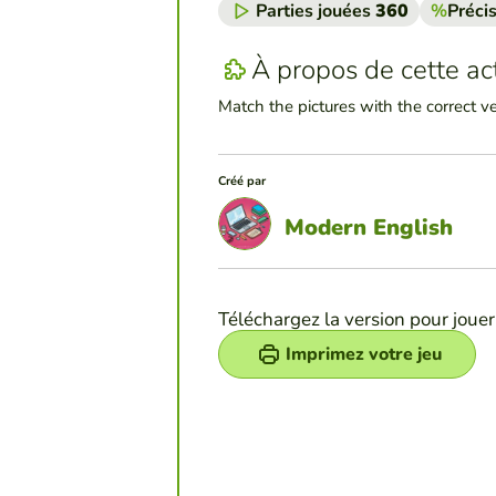
Parties jouées
360
%
Préci
À propos de cette act
Match the pictures with the correct ve
Créé par
Modern English
Téléchargez la version pour jouer
Imprimez votre jeu