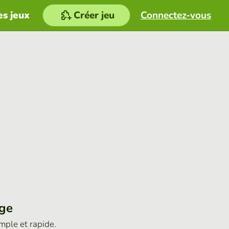
es jeux
Créer jeu
Connectez-vous
age
imple et rapide.