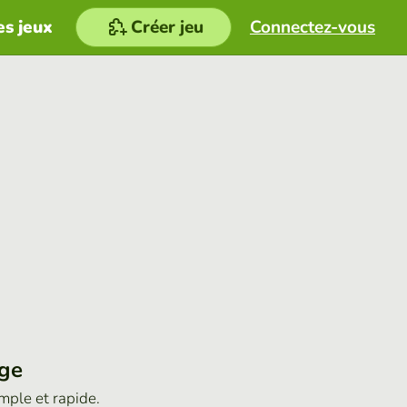
es jeux
Créer jeu
Connectez-vous
age
imple et rapide.