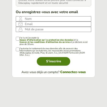
Utilisez votre réseau social préféré pour vous connecter à
Educaplay rapidement et en toute sécurité
Ou enregistrez-vous avec votre email
Nom
Email
Mot de passe
J'ai lu et j'accepte la
clause d'information sur la protection des données
et la
licence et les conditions d'utilisation du service
et je déclare avoir
plus de 16 ans.
J'autorise le traitement de mes données afin de recevoir des
informations sur les tutoriels, les nouveautés et les promotions
d'Educaplay (Create, Play & Learn, S.L.) et d'ADR Formación (ADR
Infor, S.L.).
S'inscrire
Connectez-vous
Avez-vous déjà un compte?