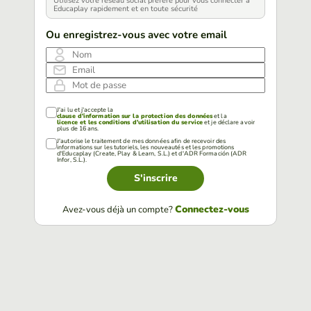
Utilisez votre réseau social préféré pour vous connecter à
Educaplay rapidement et en toute sécurité
Ou enregistrez-vous avec votre email
Nom
Email
Mot de passe
J'ai lu et j'accepte la
clause d'information sur la protection des données
et la
licence et les conditions d'utilisation du service
et je déclare avoir
plus de 16 ans.
J'autorise le traitement de mes données afin de recevoir des
informations sur les tutoriels, les nouveautés et les promotions
d'Educaplay (Create, Play & Learn, S.L.) et d'ADR Formación (ADR
Infor, S.L.).
S'inscrire
Connectez-vous
Avez-vous déjà un compte?