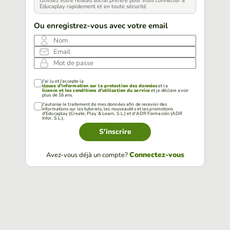
Utilisez votre réseau social préféré pour vous connecter à
Educaplay rapidement et en toute sécurité
Ou enregistrez-vous avec votre email
Nom
Email
Mot de passe
J'ai lu et j'accepte la
clause d'information sur la protection des données
et la
licence et les conditions d'utilisation du service
et je déclare avoir
plus de 16 ans.
J'autorise le traitement de mes données afin de recevoir des
informations sur les tutoriels, les nouveautés et les promotions
d'Educaplay (Create, Play & Learn, S.L.) et d'ADR Formación (ADR
Infor, S.L.).
S'inscrire
Connectez-vous
Avez-vous déjà un compte?